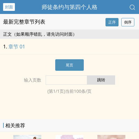
师徒条约与第四个人格
封面
最新完整章节列表
正序
倒序
正文（如果顺序错乱，请先访问封面）
章节 01
尾页
输入页数
(第
1
/
1
页)当前
100
条/页
相关推荐