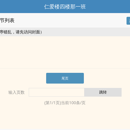
仁爱楼四楼那一班
节列表
序错乱，请先访问封面）
尾页
输入页数
(第
1
/
1
页)当前
100
条/页