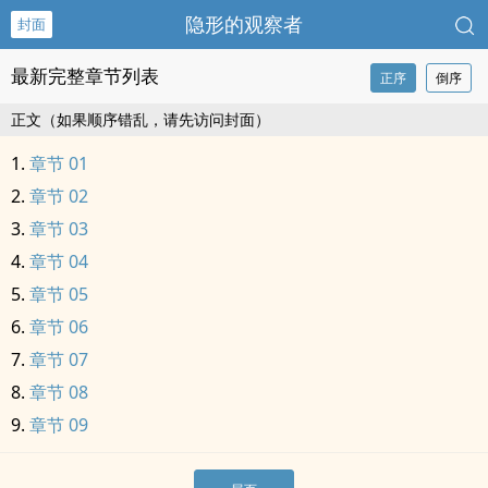
隐形的观察者
封面
最新完整章节列表
正序
倒序
正文（如果顺序错乱，请先访问封面）
章节 01
章节 02
章节 03
章节 04
章节 05
章节 06
章节 07
章节 08
章节 09