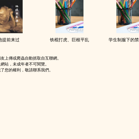
他提前来过
铁棍打虎、巨根平乱
学生制服下的
網友上傳或爬蟲自動抓取自互聯網。
級網站，未成年者不可閱覽。
犯了您的權利，敬請聯系我們。