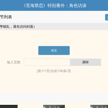
《苍海禁恋》特别番外：角色访谈
节列表
序错乱，请先访问封面）
尾页
输入页数
(第
1
/
1
页)当前
100
条/页