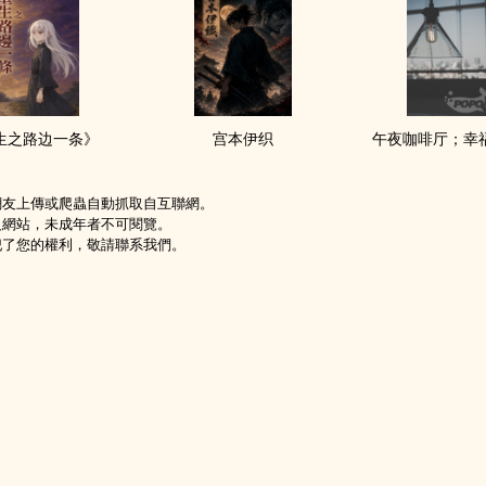
生之路边一条》
宫本伊织
午夜咖啡厅；幸
網友上傳或爬蟲自動抓取自互聯網。
級網站，未成年者不可閱覽。
犯了您的權利，敬請聯系我們。