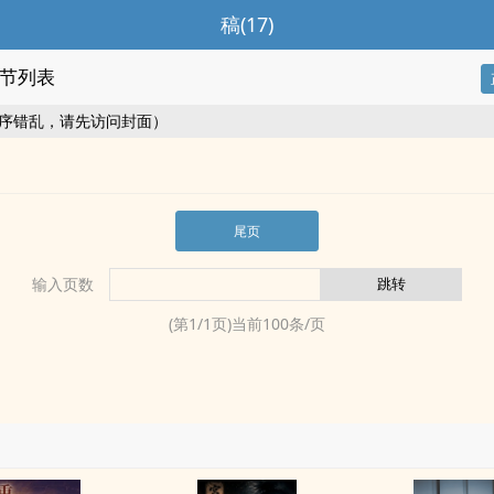
稿(17)
节列表
序错乱，请先访问封面）
尾页
输入页数
(第
1
/
1
页)当前
100
条/页