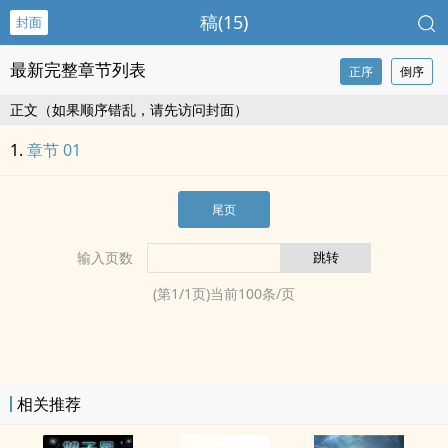
稿(15)
封面
最新完整章节列表
正序
倒序
正文（如果顺序错乱，请先访问封面）
章节 01
尾页
输入页数
(第
1
/
1
页)当前
100
条/页
相关推荐