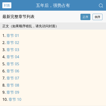
五年后，强势占有
封面
最新完整章节列表
正序
倒序
正文（如果顺序错乱，请先访问封面）
章节 01
章节 02
章节 03
章节 04
章节 05
章节 06
章节 07
章节 08
章节 09
章节 10