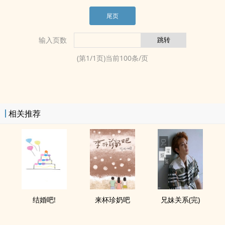
尾页
输入页数
(第
1
/
1
页)当前
100
条/页
相关推荐
结婚吧!
来杯珍奶吧
‎兄‎‍妹‍‍关系(完)