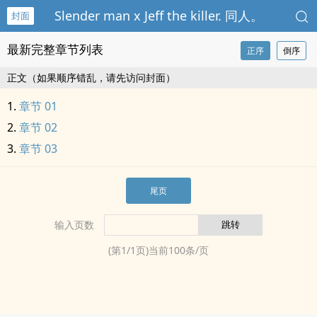
Slender man x Jeff the killer. ‌同‎‎人‍‎。
封面
最新完整章节列表
正序
倒序
正文（如果顺序错乱，请先访问封面）
章节 01
章节 02
章节 03
尾页
输入页数
(第
1
/
1
页)当前
100
条/页