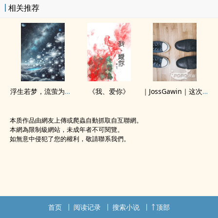
相关推荐
浮生若梦，流萤为引（原神二创 魈荧cp向 ）
《我、爱你》
｜JossGawin｜这次好像不一样。
本质作品由網友上傳或爬蟲自動抓取自互聯網。
本網為限制級網站，未成年者不可閱覽。
如無意中侵犯了您的權利，敬請聯系我們。
首页
阅读记录
搜索小说
顶部