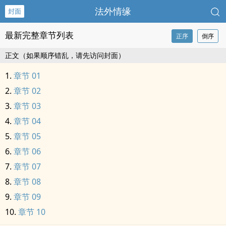
法外情缘
封面
最新完整章节列表
正序
倒序
正文（如果顺序错乱，请先访问封面）
章节 01
章节 02
章节 03
章节 04
章节 05
章节 06
章节 07
章节 08
章节 09
章节 10