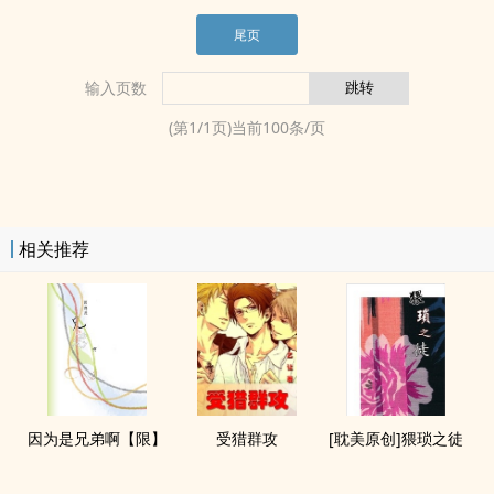
尾页
输入页数
(第
1
/
1
页)当前
100
条/页
相关推荐
因为是兄弟啊【限】
受猎群攻
[‎‎‍耽‎‍美‌原创]猥琐之徒