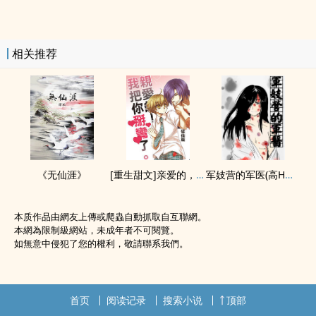
相关推荐
《无仙涯》
[重生甜文]亲爱的，我把你掰弯了
军妓营的军医(‍高‎H‍、NP、篇篇附插图)
本质作品由網友上傳或爬蟲自動抓取自互聯網。
本網為限制級網站，未成年者不可閱覽。
如無意中侵犯了您的權利，敬請聯系我們。
首页
阅读记录
搜索小说
顶部