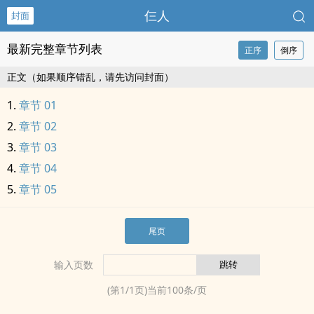
仨人
封面
最新完整章节列表
正序
倒序
正文（如果顺序错乱，请先访问封面）
章节 01
章节 02
章节 03
章节 04
章节 05
尾页
输入页数
(第
1
/
1
页)当前
100
条/页